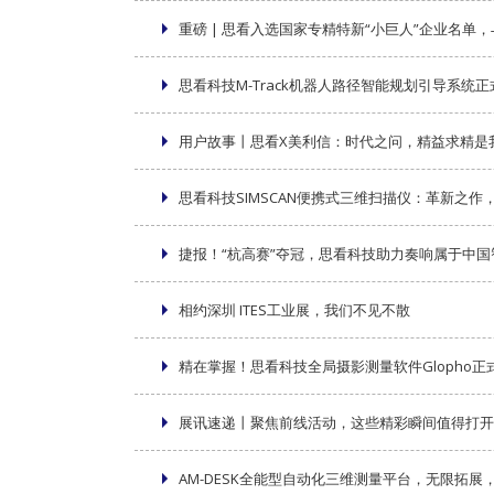
重磅 | 思看入选国家专精特新“小巨人”企业名单
思看科技M-Track机器人路径智能规划引导系统正
用户故事丨思看X美利信：时代之问，精益求精是
思看科技SIMSCAN便携式三维扫描仪：革新之作
捷报！“杭高赛”夺冠，思看科技助力奏响属于中
相约深圳 ITES工业展，我们不见不散
精在掌握！思看科技全局摄影测量软件Glopho正
展讯速递丨聚焦前线活动，这些精彩瞬间值得打开
AM-DESK全能型自动化三维测量平台，无限拓展