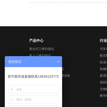
产品中心
行业
复合式三维扫描仪
汽车
掌上三维扫描仪
航空
请您留言
全局式三维扫描仪
轨道
跟踪式3D视觉数字化产品
机械
工业级自动化3D视觉检测系统
家居
您可留言或直接联系13634123772
彩色三维扫描仪
虚拟
全局摄影测量系统
文物
AirGO Power智能模块
教学
Geomagic后期处理软件