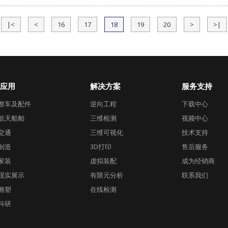
|<
<
16
17
18
19
20
>
>|
应用
解决方案
服务支持
整车及配件
逆向工程
下载中心
航天船舶
三维检测
视频中心
交通
三维可视化
技术支持
制造
3D打印
售后服务
家装
虚拟装配
成为经销商
现实展示
有限元分析
联系我们
雕塑
在线检测
科研