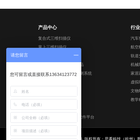
产品中心
行业
复合式三维扫描仪
汽车
掌上三维扫描仪
航空
请您留言
全局式三维扫描仪
轨道
跟踪式3D视觉数字化产品
机械
工业级自动化3D视觉检测系统
家居
您可留言或直接联系13634123772
彩色三维扫描仪
虚拟
全局摄影测量系统
文物
AirGO Power智能模块
教学
Geomagic后期处理软件
DefinSight全场景计量软件平台
Copyright © 2024-2025 版权所有：思看科技（杭