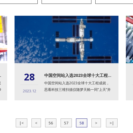
28
仪助力国产大飞机翱翔蓝天
中国空间站入选2023全球十大工程成就！探寻大国重器背后的硬核科技
思
中国空间站入选2023全球十大工程成就，
9
思看科技三维扫描仪随梦天舱一同“上天”并
2023.12
进行在轨试验，为中...
|<
<
56
57
58
>
>|