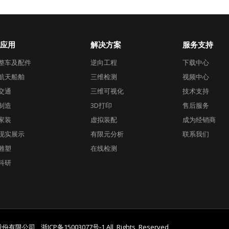
应用
解决方案
服务支持
整车及配件
逆向工程
下载中心
航天船舶
三维检测
视频中心
交通
三维可视化
技术支持
制造
3D打印
售后服务
家装
虚拟装配
成为经销商
现实展示
有限元分析
联系我们
雕塑
在线检测
科研
州）股份有限公司
浙ICP备15003077号-1
All Rights Reserved