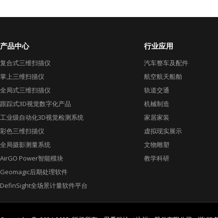
产品中心
行业应用
复合式三维扫描仪
汽车整车及配件
掌上三维扫描仪
航空航天船舶
全局式三维扫描仪
轨道交通
跟踪式3D视觉数字化产品
机械制造
工业级自动化3D视觉检测系统
家居家装
彩色三维扫描仪
虚拟现实展示
全局摄影测量系统
文物雕塑
AirGO Power智能模块
教学科研
Geomagic后期处理软件
DefinSight全场景计量软件平台