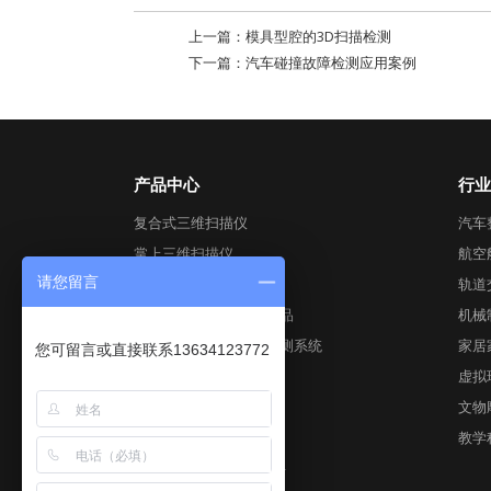
上一篇：
模具型腔的3D扫描检测
下一篇：
汽车碰撞故障检测应用案例
产品中心
行业
复合式三维扫描仪
汽车
掌上三维扫描仪
航空
请您留言
全局式三维扫描仪
轨道
跟踪式3D视觉数字化产品
机械
工业级自动化3D视觉检测系统
家居
您可留言或直接联系13634123772
彩色三维扫描仪
虚拟
全局摄影测量系统
文物
AirGO Power智能模块
教学
Geomagic后期处理软件