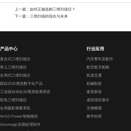
上一篇：
如何正确选购三维扫描仪？
下一篇：
三维扫描的现在与未来
产品中心
行业应用
复合式三维扫描仪
汽车整车及配件
掌上三维扫描仪
航空航天船舶
全局式三维扫描仪
轨道交通
跟踪式3D视觉数字化产品
机械制造
工业级自动化3D视觉检测系统
家居家装
彩色三维扫描仪
虚拟现实展示
全局摄影测量系统
文物雕塑
AirGO Power智能模块
教学科研
Geomagic后期处理软件