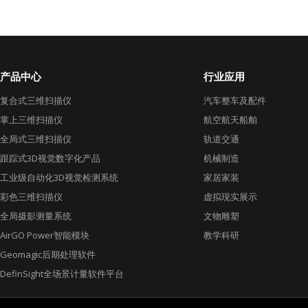
产品中心
行业应用
复合式三维扫描仪
汽车整车及配件
掌上三维扫描仪
航空航天船舶
全局式三维扫描仪
轨道交通
跟踪式3D视觉数字化产品
机械制造
工业级自动化3D视觉检测系统
家居家装
彩色三维扫描仪
虚拟现实展示
全局摄影测量系统
文物雕塑
AirGO Power智能模块
教学科研
Geomagic后期处理软件
DefinSight全场景计量软件平台